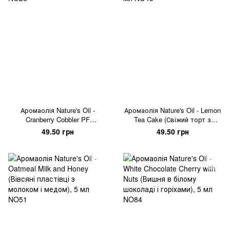
Аромаолія Nature's Oil -
Аромаолія Nature's Oil - Lemon
Cranberry Cobbler PF
Tea Cake (Свіжий торт з
(Журавлинний пиріг), 5 мл
лимонним чаєм), 5 мл
49.50 грн
49.50 грн