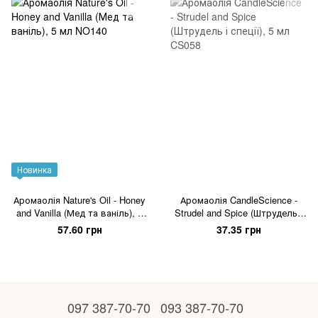
Новинка
Аромаолія Nature's Oil - Honey
Аромаолія CandleScience -
and Vanilla (Мед та ваніль), 5
Strudel and Spice (Штрудель і
мл
спеції), 5 мл
57.60 грн
37.35 грн
097 387-70-70
093 387-70-70