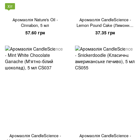
Хіт
Аромаолія Nature's Oil -
Аромаолія CandleScience -
Cinnabon, 5 мл
Lemon Pound Cake (Лимонний
кекс), 5 мл
57.60 грн
37.35 грн
Аромаолія CandleScience -
Аромаолія CandleScience -