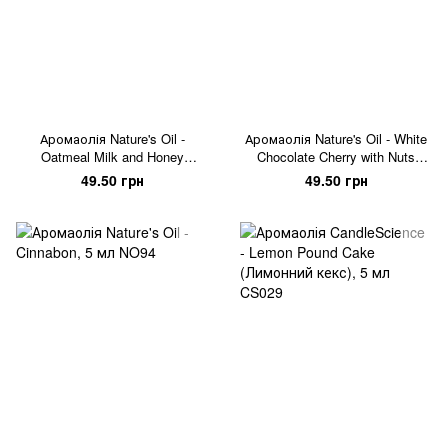
Аромаолія Nature's Oil -
Аромаолія Nature's Oil - White
Oatmeal Milk and Honey
Chocolate Cherry with Nuts
(Вівсяні пластівці з молоком і
(Вишня в білому шоколаді і
49.50 грн
49.50 грн
медом), 5 мл
горіхами), 5 мл