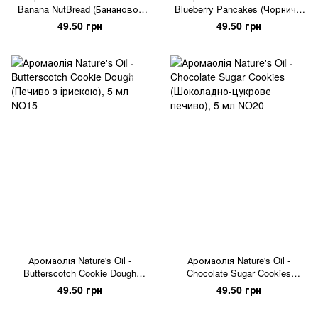
Banana NutBread (Бананово-
Blueberry Pancakes (Чорничні
горіховий хліб), 5 мл
оладки), 5 мл
49.50 грн
49.50 грн
Аромаолія Nature's Oil -
Аромаолія Nature's Oil -
Butterscotch Cookie Dough
Chocolate Sugar Cookies
(Печиво з ірискою), 5 мл
(Шоколадно-цукрове печиво),
49.50 грн
49.50 грн
5 мл