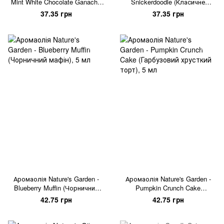
Mint White Chocolate Ganache
Snickerdoodle (Класичне
(М'ятно-білий шоколад), 5 мл
американське печиво), 5 мл
37.35 грн
37.35 грн
Аромаолія Nature's Garden -
Аромаолія Nature's Garden -
Blueberry Muffin (Чорничний
Pumpkin Crunch Cake
мафін), 5 мл
(Гарбузовий хрусткий торт), 5
42.75 грн
42.75 грн
мл