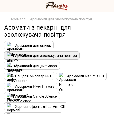
Аромаолії
Аромаолії для зволожувача повітря
Аромати з пекарні для
зволожувача повітря
Аромаолії для свічок
Аромаолії для зволожувача повітря
Аромаолії для дифузора
Олії для миловаріння
Аромаолії Nature's Oil
Аромаолії River Flavors
Аромаолії CandleScience
Харчові ефірні олії LorAnn Oil