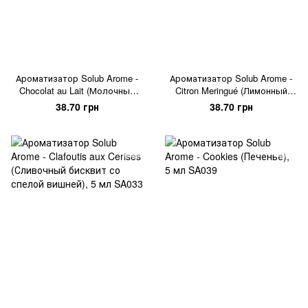
Ароматизатор Solub Arome -
Ароматизатор Solub Arome -
Chocolat au Lait (Молочный
Citron Meringué (Лимонный
шоколад), 5 мл
зефир), 5 мл
38.70 грн
38.70 грн