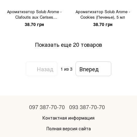
Ароматизатор Solub Arome -
Ароматизатор Solub Arome -
Clafoutis aux Cerises
Cookies (Печенье), 5 мл
(Сливочный бисквит со
38.70 грн
38.70 грн
спелой вишней), 5 мл
Показать еще 20 товаров
Назад
Вперед
1
из 3
097 387-70-70
093 387-70-70
Контактная информация
Полная версия сайта