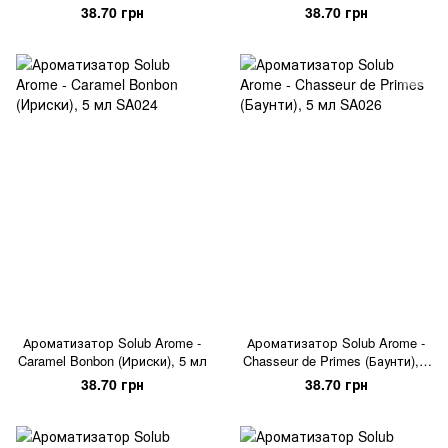
конфета со сливками), 5 мл
конфета с нотками ванили), 5
38.70 грн
38.70 грн
мл
Ароматизатор Solub Arome -
Ароматизатор Solub Arome -
Caramel Bonbon (Ириски), 5 мл
Chasseur de Primes (Баунти), 5
мл
38.70 грн
38.70 грн