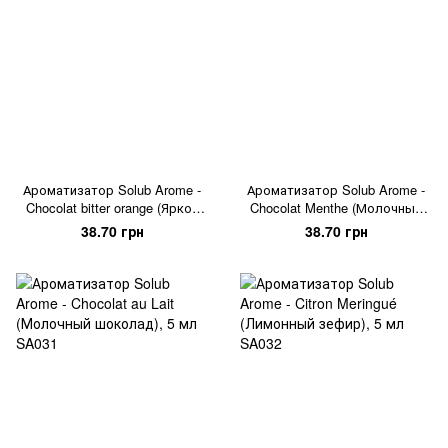
Ароматизатор Solub Arome -
Ароматизатор Solub Arome -
Chocolat bitter orange (Яркое
Chocolat Menthe (Молочный
сочитание черного шоколада
шоколад с мятой), 5 мл
38.70 грн
38.70 грн
и апельсина), 5 мл