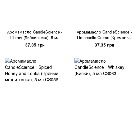
Аромамасло CandleScience -
Аромамасло CandleScience -
Library (Библиотека), 5 мл
Limoncello Creme (Кремовый
лимончелло), 5 мл
37.35 грн
37.35 грн