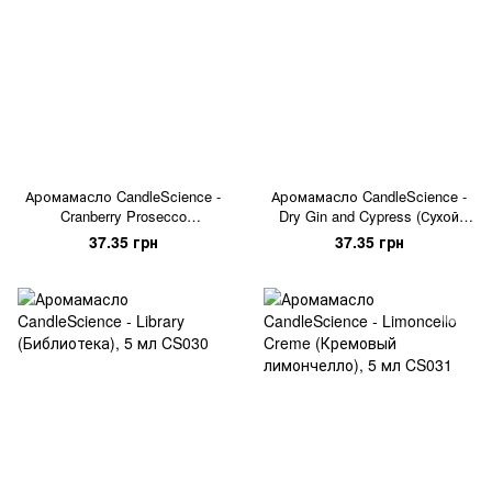
Аромамасло CandleScience -
Аромамасло CandleScience -
Cranberry Prosecco
Dry Gin and Cypress (Сухой
(Клюквенное просекко), 5 мл
Джин и Кипарис), 5 мл
37.35 грн
37.35 грн