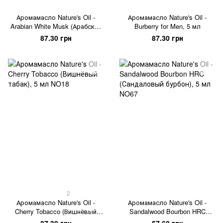
Аромамасло Nature's Oil -
Аромамасло Nature's Oil -
Arabian White Musk (Арабский
Burberry for Men, 5 мл
белый мускус), 5 мл
87.30 грн
87.30 грн
2
Аромамасло Nature's Oil -
Аромамасло Nature's Oil -
Cherry Tobacco (Вишнёвый
Sandalwood Bourbon HRC
табак), 5 мл
(Сандаловый бурбон), 5 мл
87.30 грн
57.60 грн