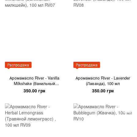
Распродажа
Распродажа
Аромамасло River - Vanilla
Аромамасло River - Lavender
Milkshake (Ванильный
(Лаванда), 100 мл
милкшейк), 100 мл
350.00 грн
350.00 грн