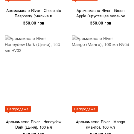
Аромамасло River - Chocolate
Аромамасло River - Green
Raspberry (Малина в
Apple (Хрустящее зеленое
шоколаде), 100 мл
яблоко), 100 мл
350.00 грн
350.00 грн
Распродажа
Распродажа
Аромамасло River - Honeydew
Аромамасло River - Mango
Dark (Дыня), 100 мл
(Манго), 100 мл
350.00 грн
350.00 грн