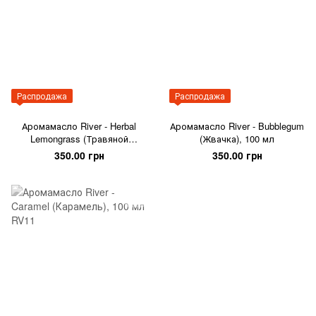
Распродажа
Распродажа
Аромамасло River - Herbal
Аромамасло River - Bubblegum
Lemongrass (Травяной
(Жвачка), 100 мл
лемонграсс) , 100 мл
350.00 грн
350.00 грн