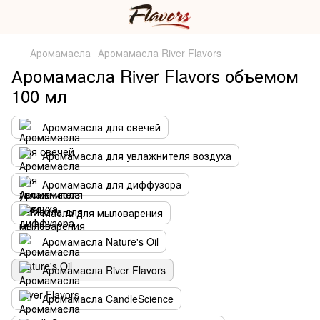
Аромамасла
Аромамасла River Flavors
Аромамасла River Flavors объемом
100 мл
Аромамасла для свечей
Аромамасла для увлажнителя воздуха
Аромамасла для диффузора
Масла для мыловарения
Аромамасла Nature's Oil
Аромамасла River Flavors
Аромамасла CandleScience