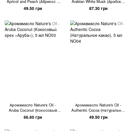
Apricot and Peach (Абрикос и
Arabian White Musk (Арабский
персик), 5 мл
белый мускус), 5 мл
49.50 грн
87.30 грн
Аромамасло Nature's Oil -
Аромамасло Nature's Oil -
Aruba Coconut (Кокосовый
Authentic Cocoa (Натуральное
орех «Аруба»), 5 мл
какао), 5 мл
66.60 грн
49.50 грн