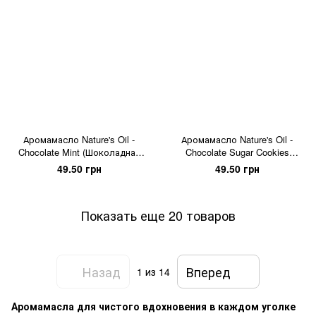
Аромамасло Nature's Oil -
Аромамасло Nature's Oil -
Chocolate Mint (Шоколадная
Chocolate Sugar Cookies
мята), 5 мл
(Шоколадно-сахарное
49.50 грн
49.50 грн
печенье), 5 мл
Показать еще 20 товаров
Назад
Вперед
1
из 14
Аромамасла для чистого вдохновения в каждом уголке