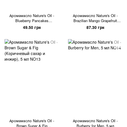
Аромамасло Nature's Oil -
Аромамасло Nature's Oil -
Blueberry Pancakes
Brazilian Mango Grapefruit
(Черничные оладьи), 5 мл
(Бразильский манго и
49.50 грн
87.30 грн
грейпфрут), 5 мл
Аромамасло Nature's Oil -
Аромамасло Nature's Oil -
Brown Sugar & Fig
Burberry for Men, 5 мл