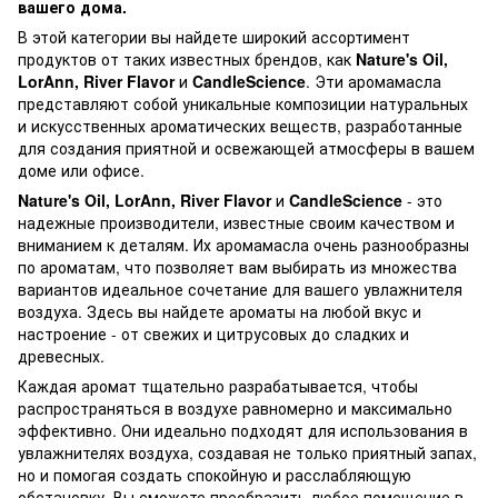
вашего дома.
В этой категории вы найдете широкий ассортимент
продуктов от таких известных брендов, как
Nature's Oil,
LorAnn, River Flavor
и
CandleScience
. Эти аромамасла
представляют собой уникальные композиции натуральных
и искусственных ароматических веществ, разработанные
для создания приятной и освежающей атмосферы в вашем
доме или офисе.
Nature's Oil, LorAnn, River Flavor
и
CandleScience
- это
надежные производители, известные своим качеством и
вниманием к деталям. Их аромамасла очень разнообразны
по ароматам, что позволяет вам выбирать из множества
вариантов идеальное сочетание для вашего увлажнителя
воздуха. Здесь вы найдете ароматы на любой вкус и
настроение - от свежих и цитрусовых до сладких и
древесных.
Каждая аромат тщательно разрабатывается, чтобы
распространяться в воздухе равномерно и максимально
эффективно. Они идеально подходят для использования в
увлажнителях воздуха, создавая не только приятный запах,
но и помогая создать спокойную и расслабляющую
обстановку. Вы сможете преобразить любое помещение в