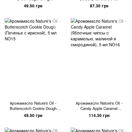
(Коричневый сахар и инжир),
49.50 грн
87.30 грн
5 мл
Аромамасло Nature's Oil -
Аромамасло Nature's Oil -
Butterscotch Cookie Dough
Candy Apple Caramel
(Печенье с ириской), 5 мл
(Яблочные чипсы с
49.50 грн
114.30 грн
карамелью, малиной и
смородиной), 5 мл