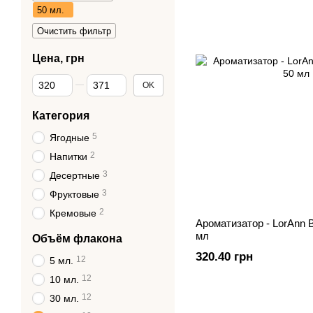
50 мл.
Очистить фильтр
Цена, грн
От Цена, грн
До Цена, грн
OK
Категория
5
Ягодные
2
Напитки
3
Десертные
3
Фруктовые
2
Кремовые
Ароматизатор - LorAnn B
мл
Объём флакона
320.40 грн
12
5 мл.
12
10 мл.
12
30 мл.