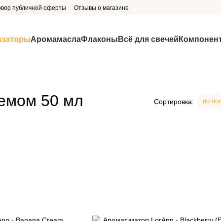
овор публичной оферты
Отзывы о магазине
изаторы
Аромамасла
Флаконы
Всё для свечей
Компонен
емом 50 мл
по по
Сортировка: