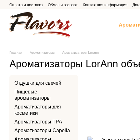
Перейти к основному контенту
Оплата и доставка
Обмен и возврат
Контактная информация
Дог
Аромат
Главная
Ароматизаторы
Ароматизаторы Lorann
Ароматизаторы LorAnn объ
Отдушки для свечей
Пищевые
ароматизаторы
Ароматизаторы для
косметики
Ароматизаторы TPA
Ароматизаторы Capella
Ароматизаторы