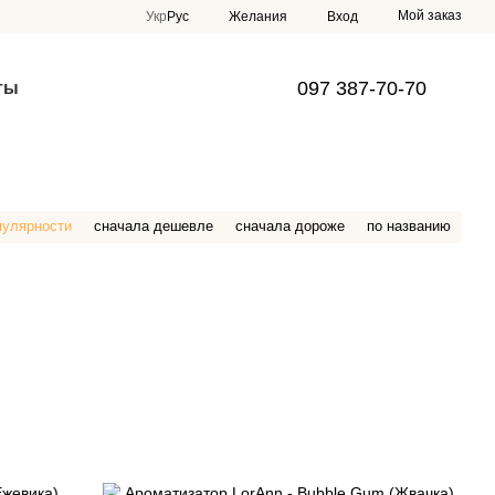
Мой заказ
Укр
Рус
Желания
Вход
097 387-70-70
ты
пулярности
сначала дешевле
сначала дороже
по названию