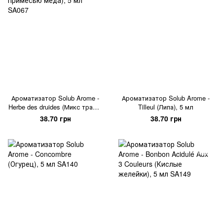
Ароматизатор Solub Arome -
Ароматизатор Solub Arome -
Herbe des druides (Микс трав с
Tilleul (Липа), 5 мл
мягким лимонным вкусом с
38.70 грн
38.70 грн
примесью меда), 5 мл