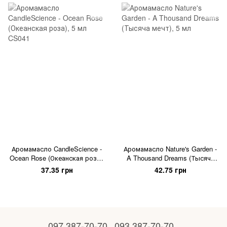
Аромамасло CandleScience -
Аромамасло Nature's Garden -
Ocean Rose (Океанская роза),
A Thousand Dreams (Тысяча
5 мл
мечт), 5 мл
37.35 грн
42.75 грн
097 387-70-70
093 387-70-70