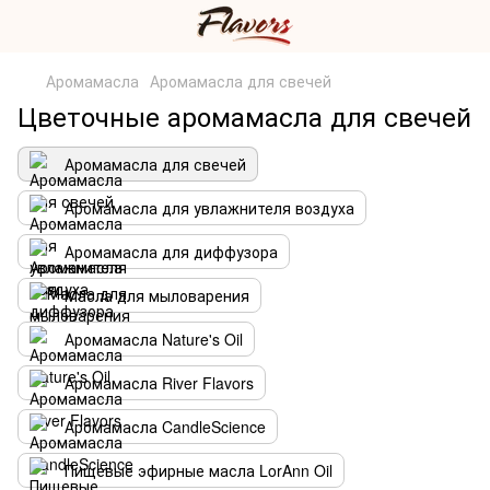
Аромамасла
Аромамасла для свечей
Цветочные аромамасла для свечей
Аромамасла для свечей
Аромамасла для увлажнителя воздуха
Аромамасла для диффузора
Масла для мыловарения
Аромамасла Nature's Oil
Аромамасла River Flavors
Аромамасла CandleScience
Пищевые эфирные масла LorAnn Oil