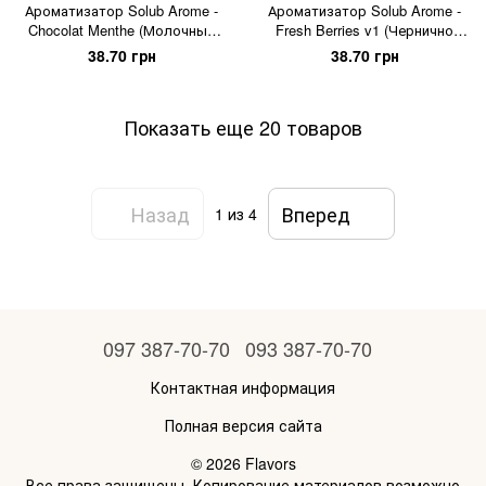
Ароматизатор Solub Arome -
Ароматизатор Solub Arome -
Chocolat Menthe (Молочный
Fresh Berries v1 (Чернично
шоколад с мятой), 5 мл
смородиновый микс с
38.70 грн
38.70 грн
дополнением мяты и
ментола), 5 мл
Показать еще 20 товаров
Назад
Вперед
1
из 4
097 387-70-70
093 387-70-70
Контактная информация
Полная версия сайта
© 2026 Flavors
Все права защищены. Копирование материалов возможно