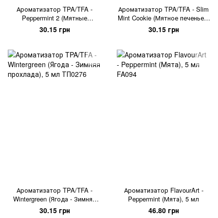
Ароматизатор TPA/TFA -
Ароматизатор TPA/TFA - Slim
Peppermint 2 (Мятные
Mint Cookie (Мятное печенье с
леденцы), 5 мл
шоколадной глазурью), 5 мл
30.15 грн
30.15 грн
Ароматизатор TPA/TFA -
Ароматизатор FlavourArt -
Wintergreen (Ягода - Зимняя
Peppermint (Мята), 5 мл
прохлада), 5 мл
30.15 грн
46.80 грн