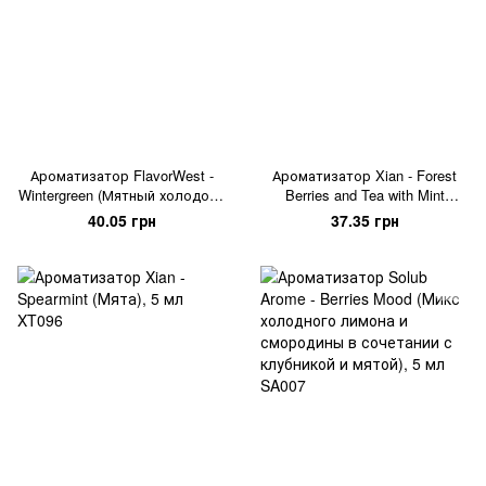
Ароматизатор FlavorWest -
Ароматизатор Xian - Forest
Wintergreen (Мятный холодок),
Berries and Tea with Mint
5 мл
(Мятный чай с лесными
40.05 грн
37.35 грн
ягодами), 5 мл