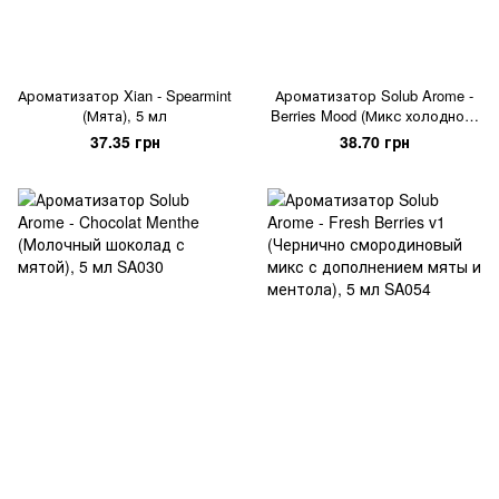
Ароматизатор Xian - Spearmint
Ароматизатор Solub Arome -
(Мята), 5 мл
Berries Mood (Микс холодного
лимона и смородины в
37.35 грн
38.70 грн
сочетании с клубникой и
мятой), 5 мл