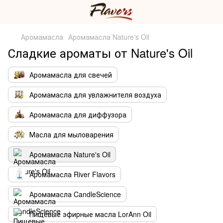
Аромамасла
Аромамасла Nature's Oil
Сладкие ароматы от Nature's Oil
Аромамасла для свечей
Аромамасла для увлажнителя воздуха
Аромамасла для диффузора
Масла для мыловарения
Аромамасла Nature's Oil
Аромамасла River Flavors
Аромамасла CandleScience
Пищевые эфирные масла LorAnn Oil