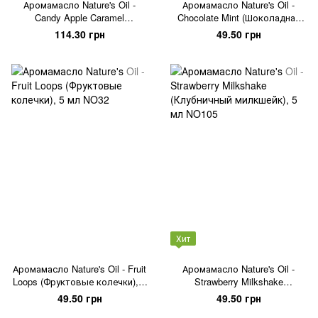
Аромамасло Nature's Oil -
Аромамасло Nature's Oil -
Candy Apple Caramel
Chocolate Mint (Шоколадная
(Яблочные чипсы с
мята), 5 мл
114.30 грн
49.50 грн
карамелью, малиной и
смородиной), 5 мл
Хит
Аромамасло Nature's Oil - Fruit
Аромамасло Nature's Oil -
Loops (Фруктовые колечки), 5
Strawberry Milkshake
мл
(Клубничный милкшейк), 5 мл
49.50 грн
49.50 грн