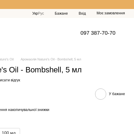
Моє замовлення
Укр
Рус
Бажане
Вхід
097 387-70-70
ure's Oil
Аромаолія Nature's Oil - Bombshell, 5 мл
s Oil - Bombshell, 5 мл
исати відгук
У бажане
ння накопичувальної знижки
100 мл.