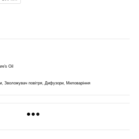
re's Oil
би, Зволожувач повітря, Дифузори, Миловаріння