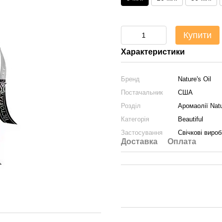
Купити
Характеристики
Бренд
Nature's Oil
Постачальник
США
Розділ
Аромаолії Natu
Категорія
Beautiful
Застосування
Свічкові виро
Доставка
Оплата