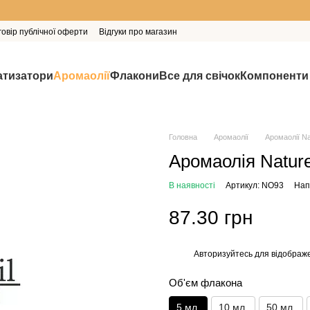
говір публічної оферти
Відгуки про магазин
тизатори
Аромаолії
Флакони
Все для свічок
Компоненти
Головна
Аромаолії
Аромаолії Nat
Аромаолія Nature'
В наявності
Артикул: NO93
Нап
87.30 грн
Авторизуйтесь
для відображе
%
Об'єм флакона
5 мл.
10 мл.
50 мл.