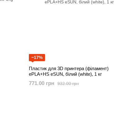
−17%
Пластик для 3D принтера (філамент)
ePLA+HS eSUN, білий (white), 1 кг
771.00 грн
932.00 грн