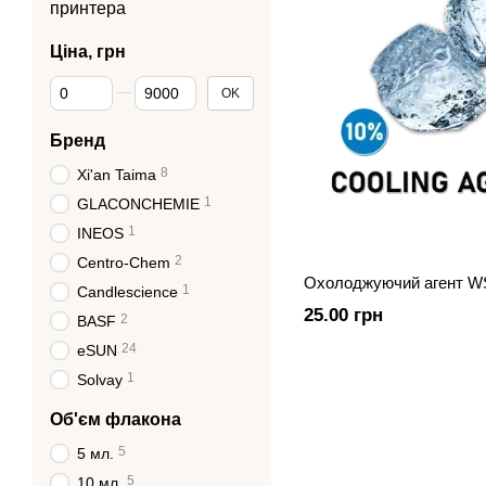
принтера
Ціна, грн
Від Ціна, грн
До Ціна, грн
OK
Бренд
8
Xi'an Taima
1
GLACONCHEMIE
1
INEOS
2
Centro-Chem
Охолоджуючий агент WS
1
Candlescience
25.00 грн
2
BASF
24
eSUN
1
Solvay
Об'єм флакона
5
5 мл.
5
10 мл.