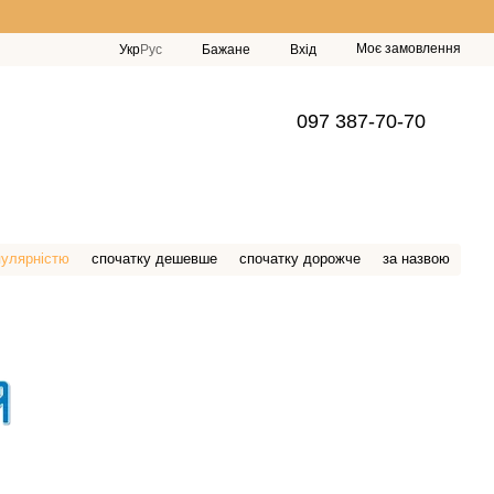
Моє замовлення
Укр
Рус
Бажане
Вхід
097 387-70-70
пулярністю
спочатку дешевше
спочатку дорожче
за назвою