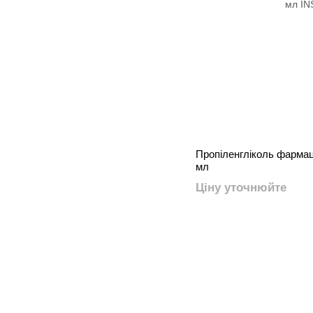
Пропіленгліколь фарма
мл
Ціну уточнюйте