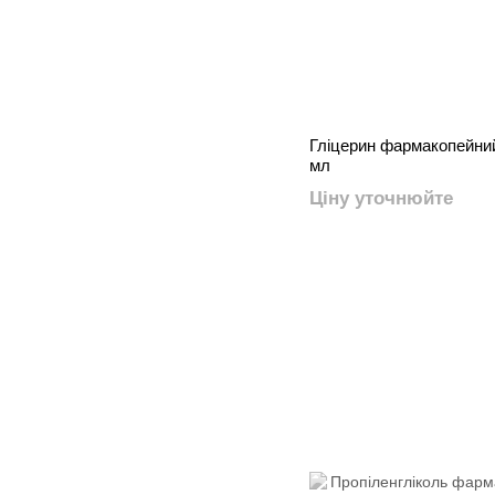
Гліцерин фармакопейни
мл
Ціну уточнюйте