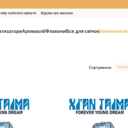
говір публічної оферти
Відгуки про магазин
тизатори
Аромаолії
Флакони
Все для свічок
Компоненти
за по
Сортування: