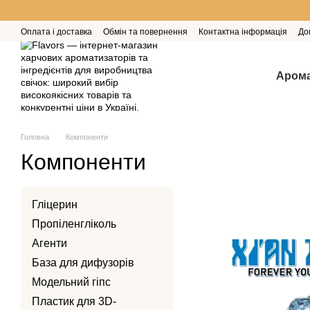
Перейти до основного контенту
Оплата і доставка
Обмін та повернення
Контактна інформація
До
Арома
Головна
Компоненти
Компоненти
Гліцерин
Пропіленгліколь
Агенти
База для дифузорів
Модельний гіпс
Пластик для 3D-