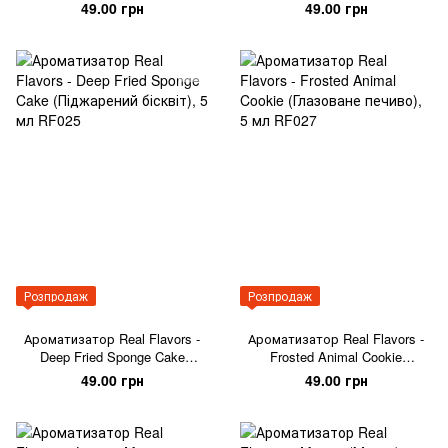
тісто), 5 мл
49.00 грн
49.00 грн
Розпродаж
Розпродаж
Ароматизатор Real Flavors -
Ароматизатор Real Flavors -
Deep Fried Sponge Cake
Frosted Animal Cookie
(Піджарений бісквіт), 5 мл
(Глазоване печиво), 5 мл
49.00 грн
49.00 грн