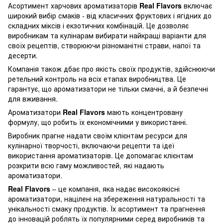
Асортимент харчових ароматизаторів
Real Flavors
включає
широкий вибір смаків - від класичних фруктових і ягідних до
складних міксів і екзотичних комбінацій. Це дозволяє
виробникам та кулінарам вибирати найкращі варіанти для
своїх рецептів, створюючи різноманітні страви, напої та
десерти.
Компанія також дбає про якість своїх продуктів, здійснюючи
ретельний контроль на всіх етапах виробництва. Це
гарантує, що ароматизатори не тільки смачні, а й безпечні
для вживання.
Ароматизатори
Real Flavors
мають концентровану
формулу, що робить їх економічними у використанні.
Виробник прагне надати своїм клієнтам ресурси для
кулінарної творчості, включаючи рецепти та ідеї
використання ароматизаторів. Це допомагає клієнтам
розкрити всю гаму можливостей, які надають
ароматизатори.
Real Flavors
– це компанія, яка надає високоякісні
ароматизатори, націлені на збереження натуральності та
унікальності смаку продуктів. Їх асортимент та прагнення
до інновацій роблять їх популярними серед виробників та