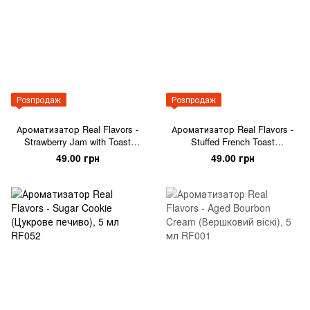
Розпродаж
Розпродаж
Ароматизатор Real Flavors -
Ароматизатор Real Flavors -
Strawberry Jam with Toast
Stuffed French Toast
(Полуничний джем з тостами),
(Французький тост), 5 мл
49.00 грн
49.00 грн
5 мл