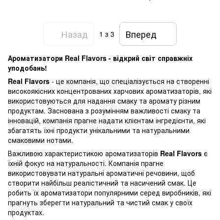
Назад
Вперед
1
з 3
Ароматизатори Real Flavors - відкрий світ справжніх
уподобань!
Real Flavors
- це компанія, що спеціалізується на створенні
високоякісних концентрованих харчових ароматизаторів, які
використовуються для надання смаку та аромату різним
продуктам. Заснована з розумінням важливості смаку та
інновацій, компанія прагне надати клієнтам інгредієнти, які
збагатять їхні продукти унікальними та натуральними
смаковими нотами.
Важливою характеристикою ароматизаторів
Real Flavors
є
їхній фокус на натуральності. Компанія прагне
використовувати натуральні ароматичні речовини, щоб
створити найбільш реалістичний та насичений смак. Це
робить їх ароматизатори популярними серед виробників, які
прагнуть зберегти натуральний та чистий смак у своїх
продуктах.