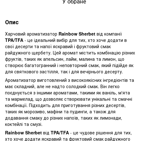
У обране
Опис
Харчовий ароматизатор
Rainbow Sherbet
від компанії
TPA/TFA
- це ідеальний вибір для тих, хто хоче додати в
свої десерти та напої яскравий і фруктовий смак
райдужного щербету. Цей аромат містить комбінацію різних
фруктів, таких як апельсин, лайм, малина та лимон, що
створює багатогранний і неповторний смак, який підійде як
для святкового застілля, так і для вечірнього десерту.
Ароматизатор виготовлений з високоякісних інгредієнтів та
має складний, але не надто солодкий смак. Він легко
поєднується з іншими ароматами, такими як ваніль, м'ята
та мармелад, що дозволяє створювати унікальні та смачні
комбінації. Підходить для приготування різних десертів,
таких як морозиво, мафіни та пудинги, а також для
додавання смаку до різних напоїв, таких як лимонади,
коктейлі та смузі.
Rainbow Sherbet
від
TPA/TFA
- це чудове рішення для тих,
хто хоче додати яскравий та фруктовий смак райдужного