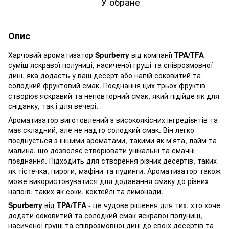
У обране
Опис
Харчовий ароматизатор
Spurberry
від компанії
TPA/TFA
-
суміш яскравої полуниці, насиченої груші та співрозмовної
дині, яка додасть у ваш десерт або напій соковитий та
солодкий фруктовий смак. Поєднання цих трьох фруктів
створює яскравий та неповторний смак, який підійде як для
сніданку, так і для вечері.
Ароматизатор виготовлений з високоякісних інгредієнтів та
має складний, але не надто солодкий смак. Він легко
поєднується з іншими ароматами, такими як м'ята, лайм та
малина, що дозволяє створювати унікальні та смачні
поєднання. Підходить для створення різних десертів, таких
як тістечка, пироги, мафіни та пудинги. Ароматизатор також
може використовуватися для додавання смаку до різних
напоїв, таких як соки, коктейлі та лимонади.
Spurberry
від
TPA/TFA
- це чудове рішення для тих, хто хоче
додати соковитий та солодкий смак яскравої полуниці,
насиченої груші та співрозмовної дині до своїх десертів та