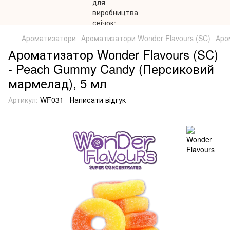
Ароматизатори
Ароматизатори Wonder Flavours (SC)
Аро
Ароматизатор Wonder Flavours (SC)
- Peach Gummy Candy (Персиковий
мармелад), 5 мл
Артикул:
WF031
Написати відгук