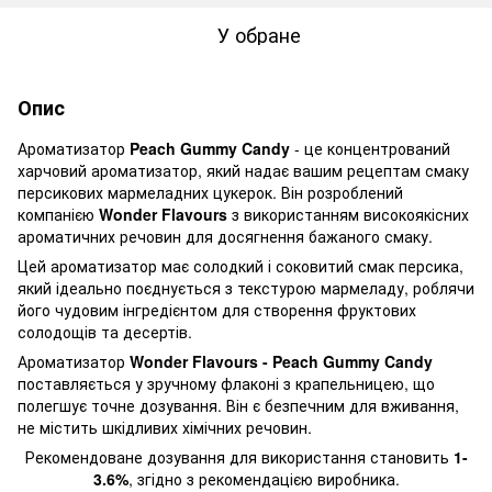
У обране
Опис
Ароматизатор
Peach Gummy Candy
- це концентрований
харчовий ароматизатор, який надає вашим рецептам смаку
персикових мармеладних цукерок. Він розроблений
компанією
Wonder Flavours
з використанням високоякісних
ароматичних речовин для досягнення бажаного смаку.
Цей ароматизатор має солодкий і соковитий смак персика,
який ідеально поєднується з текстурою мармеладу, роблячи
його чудовим інгредієнтом для створення фруктових
солодощів та десертів.
Ароматизатор
Wonder Flavours - Peach Gummy Candy
поставляється у зручному флаконі з крапельницею, що
полегшує точне дозування. Він є безпечним для вживання,
не містить шкідливих хімічних речовин.
Рекомендоване дозування для використання становить
1-
3.6%
, згідно з рекомендацією виробника.