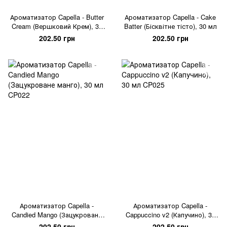
Ароматизатор Capella - Butter
Ароматизатор Capella - Cake
Cream (Вершковий Крем), 30
Batter (Бісквітне тісто), 30 мл
мл
202.50 грн
202.50 грн
Ароматизатор Capella -
Ароматизатор Capella -
Candied Mango (Зацукроване
Cappuccino v2 (Капучино), 30
манго), 30 мл
мл
202.50 грн
202.50 грн