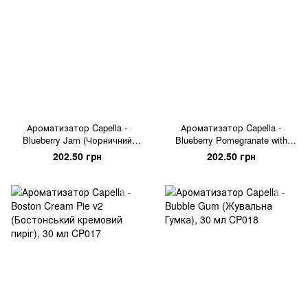
Ароматизатор Capella -
Ароматизатор Capella -
Blueberry Jam (Чорничний
Blueberry Pomegranate with
Джем), 30 мл
Stevia (Солодка Чорниця з
202.50 грн
202.50 грн
Гранатом), 30 мл