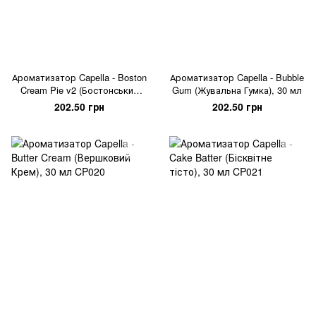
Ароматизатор Capella - Boston
Ароматизатор Capella - Bubble
Cream Pie v2 (Бостонський
Gum (Жувальна Гумка), 30 мл
кремовий пиріг), 30 мл
202.50 грн
202.50 грн