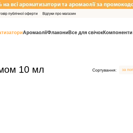
говір публічної оферти
Відгуки про магазин
тизатори
Аромаолії
Флакони
Все для свічок
Компоненти
мом 10 мл
за по
Сортування: