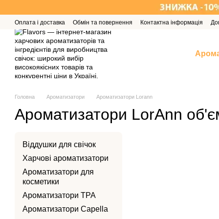
Перейти до основного контенту
Оплата і доставка
Обмін та повернення
Контактна інформація
До
Арома
Головна
Ароматизатори
Ароматизатори Lorann
Ароматизатори LorAnn об'є
Віддушки для свічок
Харчові ароматизатори
Ароматизатори для
косметики
Ароматизатори TPA
Ароматизатори Capella