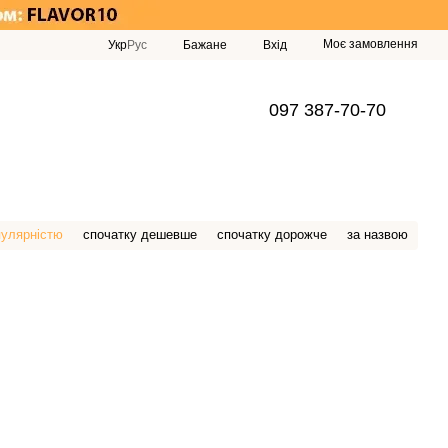
Моє замовлення
Укр
Рус
Бажане
Вхід
097 387-70-70
пулярністю
спочатку дешевше
спочатку дорожче
за назвою