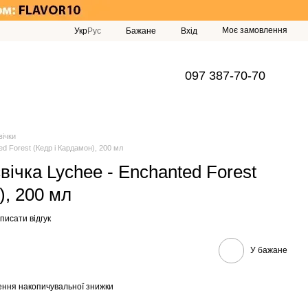
Моє замовлення
Укр
Рус
Бажане
Вхід
097 387-70-70
ічки
d Forest (Кедр і Кардамон), 200 мл
ічка Lychee - Enchanted Forest
), 200 мл
писати відгук
У бажане
ння накопичувальної знижки