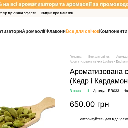
говір публічної оферти
Відгуки про магазин
тизатори
Аромаолії
Флакони
Все для свічок
Компоненти
Головна
Все для свічок
Аромасв
Ароматизована свічка Lychee - Enchante
Ароматизована св
(Кедр і Кардамон
В наявності
Артикул: RR033
На
650.00 грн
Авторизуйтесь
для відображе
%